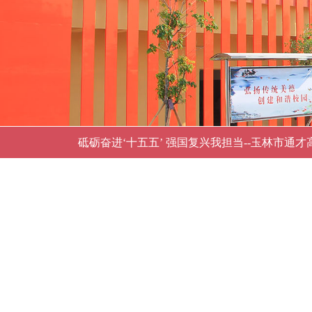
砥砺奋进‘十五五’ 强国复兴我担当--玉林市通才
典礼
弘扬伟大抗战精神，赓续强国复兴血脉--玉林市通
开学典礼
玉林市通才高中2025级高一新生报到及高二学
十八而志存高远，挺膺担当承​大任--玉林市通才高
人礼