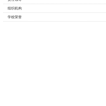
“三八”女神节活动
组织机构
大会
学校荣誉
024年秋季期开学典礼
教师发展
MO
“慧”做班主任，“育”见新未...
班主任的笔记本上密密麻麻写满了学生的名字和特点，旁边是
知书的通知
详细>>
主任聚在一起，热烈讨......
聚力新程，共谱华章-玉林市通...
2025年秋季期开学在即，我校对教师团队进行了开学前的系列
详细>>
动。2025年8......
“人民教育家”于漪——教文育...
于漪，这是一个在谈到新中国语文教育思想变革时不得不提的
详细>>
也是无数中国教师心中......