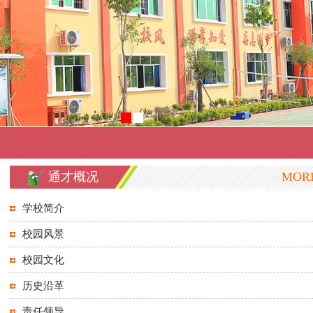
知书的通知
通才概况
MOR
高中2026年春季期开学
学校简介
校园风景
才高中2025年秋季期
校园文化
历史沿革
生回校掠影
责任领导