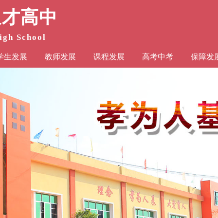
通才高中
igh School
学生发展
教师发展
课程发展
高考中考
保障发