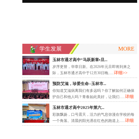
十八而志存高远，挺膺担当承​大任--玉林市通才高
人礼
“魅力女性，快乐巾帼”--玉林市通才高中2025年
玉林市通才高中2025年春季期开学典礼暨表彰
玉林市通才高中2025年春季期插班生招生进行时
学生发展
MORE
青春逐梦征程，强国复兴有我--玉林市通才高中2
玉林市通才高中“马跃新章•旦...
岁序更替，华章日新。在2026年元旦即将到来之
暨表彰大会
详细>>
际，玉林市通才高中于12月30日晚......
预防艾滋，珍爱生命--玉林市...
你知道艾滋病离我们有多远吗？你了解如何正确保
详细
护自己和他人吗？青春如此美好，让我们......
>>
玉林市通才高中2025年第六...
彩旗飘扬，口号震天，活力的气息弥漫在学校的每
详细
一个角落。清晨的阳光洒在红色的跑道上......
>>