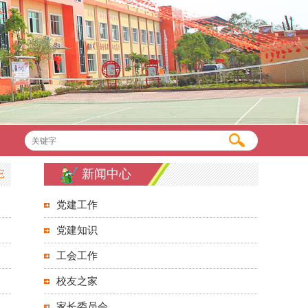
E
新闻中心
党建工作
党建知识
工会工作
校友之家
家长委员会