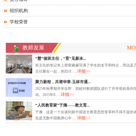
中举行2025届高三成
组织机构
学校荣誉
“三八”女神节活动
大会
教师发展
MO
024年秋季期开学典礼
“慧”做班主任，“育”见新未...
班主任的笔记本上密密麻麻写满了学生的名字和特点，旁边是
详细>>
主任聚在一起，热烈讨......
聚力新程，共谱华章-玉林市通...
2025年秋季期开学在即，我校对教师团队进行了开学前的系列
详细>>
动。2025年8......
“人民教育家”于漪——教文育...
于漪，这是一个在谈到新中国语文教育思想变革时不得不提的
详细>>
也是无数中国教师心中......